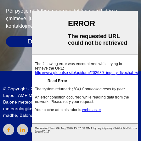
Për pyetje në lidhje me produktet tona ose listën e
çmimeve, ju lutemi na lini emailin tuaj dhe ne do të
kontaktojmë brenda 24 orëve.
DORËZOJ
© Copyright - 2010-2023 : Të gjitha të drejtat e rezervuara.
Harta e
faqes
-
AMP Mobile
Balonë meteorologjike 600g
,
Balonë për motin Aerostar
,
Balonë
meteorologjike kineze
,
Balonat meteorologjike të Kinës
,
Balonë e
madhe
,
Balona meteorologjike e Kinës
,