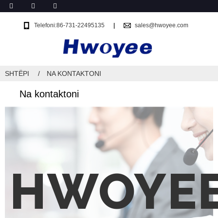
Telefoni:86-731-22495135
sales@hwoyee.com
SHTËPI
NA KONTAKTONI
Na kontaktoni
HWOYE