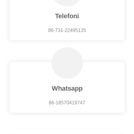
Telefoni
86-731-22495135
Whatsapp
86-18570419747