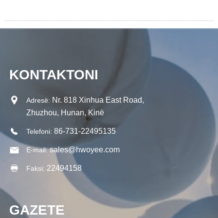
KONTAKTONI
Nr. 818 Xinhua East Road,
Adresë:
Zhuzhou, Hunan, Kinë
86-731-22495135
Telefoni:
sales@hwoyee.com
E-mail:
22494158
Faksi:
GAZETE