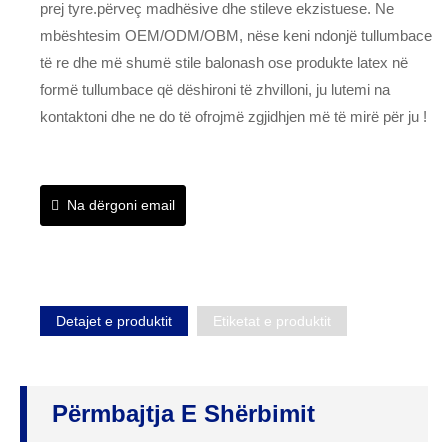
prej tyre.përveç madhësive dhe stileve ekzistuese. Ne
mbështesim OEM/ODM/OBM, nëse keni ndonjë tullumbace
të re dhe më shumë stile balonash ose produkte latex në
formë tullumbace që dëshironi të zhvilloni, ju lutemi na
kontaktoni dhe ne do të ofrojmë zgjidhjen më të mirë për ju !
Na dërgoni email
Detajet e produktit
Etiketat e produktit
Përmbajtja E Shërbimit