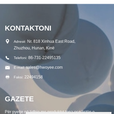
KONTAKTONI
Nr. 818 Xinhua East Road,
Adresë:
Zhuzhou, Hunan, Kinë
86-731-22495135
Telefoni:
sales@hwoyee.com
E-mail:
22494158
Faksi:
GAZETE
Për pyetje në lidhje me produktet tona ose listën e