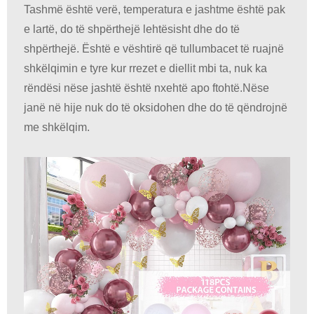
Tashmë është verë, temperatura e jashtme është pak
e lartë, do të shpërthejë lehtësisht dhe do të
shpërthejë. Është e vështirë që tullumbacet të ruajnë
shkëlqimin e tyre kur rrezet e diellit mbi ta, nuk ka
rëndësi nëse jashtë është nxehtë apo ftohtë.Nëse
janë në hije nuk do të oksidohen dhe do të qëndrojnë
me shkëlqim.