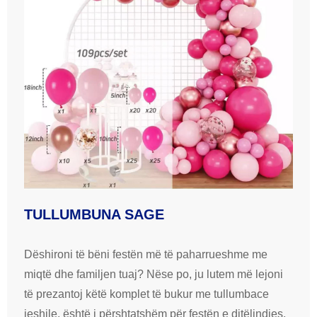
TULLUMBUNA SAGE
Dëshironi të bëni festën më të paharrueshme me
miqtë dhe familjen tuaj? Nëse po, ju lutem më lejoni
të prezantoj këtë komplet të bukur me tullumbace
jeshile, është i përshtatshëm për festën e ditëlindjes,