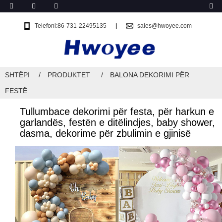
Telefoni:86-731-22495135
sales@hwoyee.com
SHTËPI
PRODUKTET
BALONA DEKORIMI PËR
FESTË
Tullumbace dekorimi për festa, për harkun e
garlandës, festën e ditëlindjes, baby shower,
dasma, dekorime për zbulimin e gjinisë