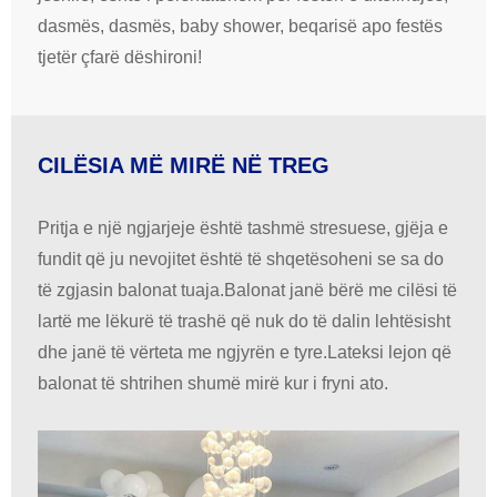
dasmës, dasmës, baby shower, beqarisë apo festës
tjetër çfarë dëshironi!
CILËSIA MË MIRË NË TREG
Pritja e një ngjarjeje është tashmë stresuese, gjëja e
fundit që ju nevojitet është të shqetësoheni se sa do
të zgjasin balonat tuaja.Balonat janë bërë me cilësi të
lartë me lëkurë të trashë që nuk do të dalin lehtësisht
dhe janë të vërteta me ngjyrën e tyre.Lateksi lejon që
balonat të shtrihen shumë mirë kur i fryni ato.