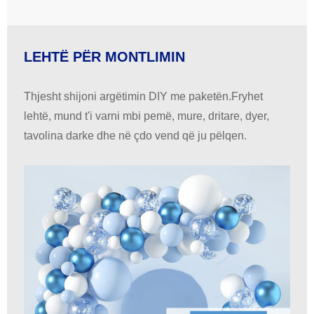
LEHTË PËR MONTLIMIN
Thjesht shijoni argëtimin DIY me paketën.Fryhet
lehtë, mund t'i varni mbi pemë, mure, dritare, dyer,
tavolina darke dhe në çdo vend që ju pëlqen.