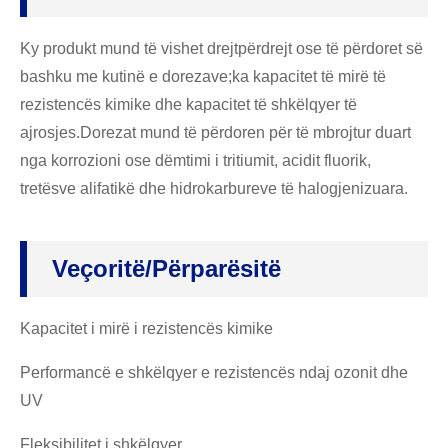
Ky produkt mund të vishet drejtpërdrejt ose të përdoret së
bashku me kutinë e dorezave;ka kapacitet të mirë të
rezistencës kimike dhe kapacitet të shkëlqyer të
ajrosjes.Dorezat mund të përdoren për të mbrojtur duart
nga korrozioni ose dëmtimi i tritiumit, acidit fluorik,
tretësve alifatikë dhe hidrokarbureve të halogjenizuara.
Veçoritë/përparësitë
Kapacitet i mirë i rezistencës kimike
Performancë e shkëlqyer e rezistencës ndaj ozonit dhe
UV
Fleksibilitet i shkëlqyer