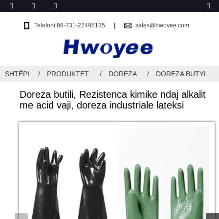
Telefoni:86-731-22495135
sales@hwoyee.com
SHTËPI
PRODUKTET
DOREZA
DOREZA BUTYL
Doreza butili, Rezistenca kimike ndaj alkalit
me acid vaji, doreza industriale lateksi