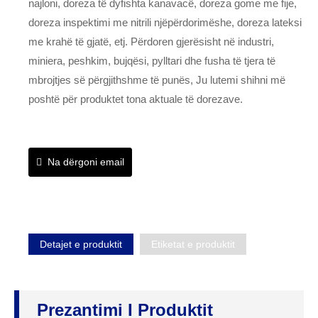
najloni, doreza të dyfishta kanavacë, doreza gome me fije,
doreza inspektimi me nitrili njëpërdorimëshe, doreza lateksi
me krahë të gjatë, etj. Përdoren gjerësisht në industri,
miniera, peshkim, bujqësi, pylltari dhe fusha të tjera të
mbrojtjes së përgjithshme të punës, Ju lutemi shihni më
poshtë për produktet tona aktuale të dorezave.
Na dërgoni email
Detajet e produktit
Etiketat e produktit
Prezantimi I Produktit