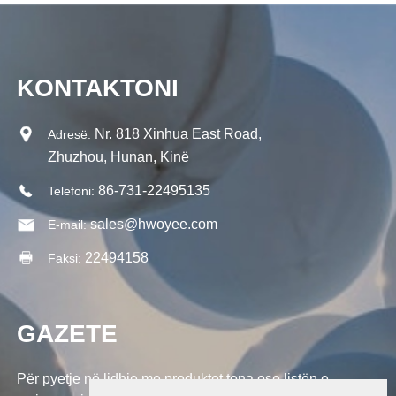
KONTAKTONI
Nr. 818 Xinhua East Road,
Adresë:
Zhuzhou, Hunan, Kinë
86-731-22495135
Telefoni:
sales@hwoyee.com
E-mail:
22494158
Faksi:
GAZETE
Për pyetje në lidhje me produktet tona ose listën e