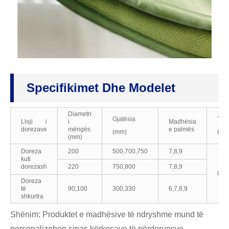
Specifikimet Dhe Modelet
Diametri
Gjatësia
Tra
Lloji i
i
Madhësia
dorezave
mëngës
e palmës
(mm)
(mm
(mm)
Doreza
200
500,700,750
7,8,9
kuti
dorezash
220
750,800
7,8,9
0.4.
Doreza
të
90,100
300,330
6,7,8,9
shkurtra
Shënim: Produktet e madhësive të ndryshme mund të
personalizohen sipas kërkesave të përdoruesve.