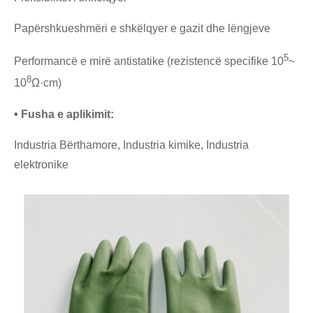
Papërshkueshmëri e shkëlqyer e gazit dhe lëngjeve
5
Performancë e mirë antistatike (rezistencë specifike 10
~
8
10
Ω·cm)
• Fusha e aplikimit:
Industria Bërthamore, Industria kimike, Industria
elektronike