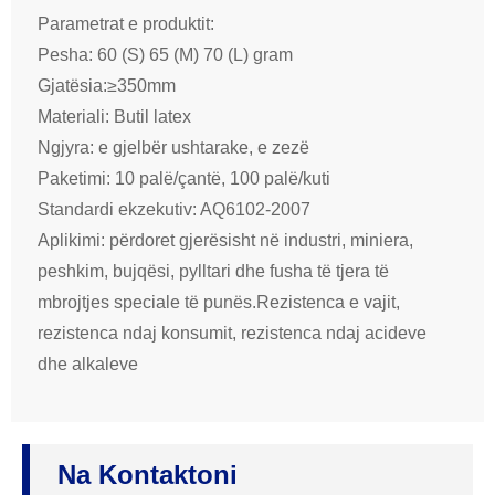
Parametrat e produktit:
Pesha: 60 (S) 65 (M) 70 (L) gram
Gjatësia:≥350mm
Materiali: Butil latex
Ngjyra: e gjelbër ushtarake, e zezë
Paketimi: 10 palë/çantë, 100 palë/kuti
Standardi ekzekutiv: AQ6102-2007
Aplikimi: përdoret gjerësisht në industri, miniera,
peshkim, bujqësi, pylltari dhe fusha të tjera të
mbrojtjes speciale të punës.Rezistenca e vajit,
rezistenca ndaj konsumit, rezistenca ndaj acideve
dhe alkaleve
Na Kontaktoni