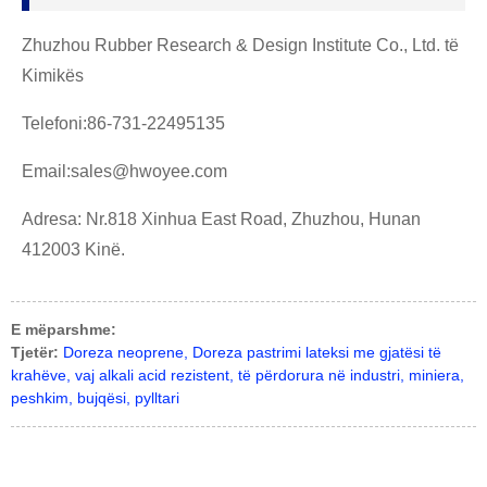
Zhuzhou Rubber Research & Design Institute Co., Ltd. të
Kimikës
Telefoni:86-731-22495135
Email:sales@hwoyee.com
Adresa: Nr.818 Xinhua East Road, Zhuzhou, Hunan
412003 Kinë.
E mëparshme:
Tjetër:
Doreza neoprene, Doreza pastrimi lateksi me gjatësi të
krahëve, vaj alkali acid rezistent, të përdorura në industri, miniera,
peshkim, bujqësi, pylltari