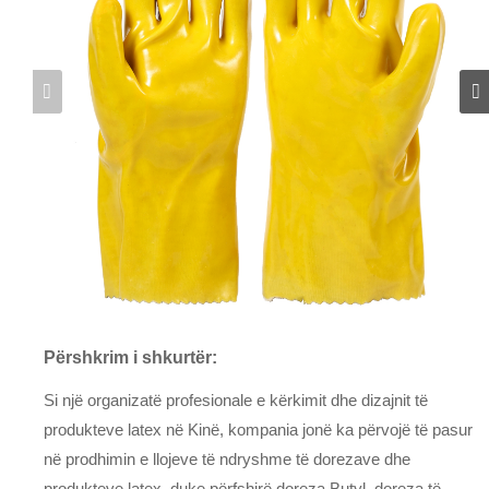
Përshkrim i shkurtër:
Si një organizatë profesionale e kërkimit dhe dizajnit të
produkteve latex në Kinë, kompania jonë ka përvojë të pasur
në prodhimin e llojeve të ndryshme të dorezave dhe
produkteve latex, duke përfshirë doreza Butyl, doreza të