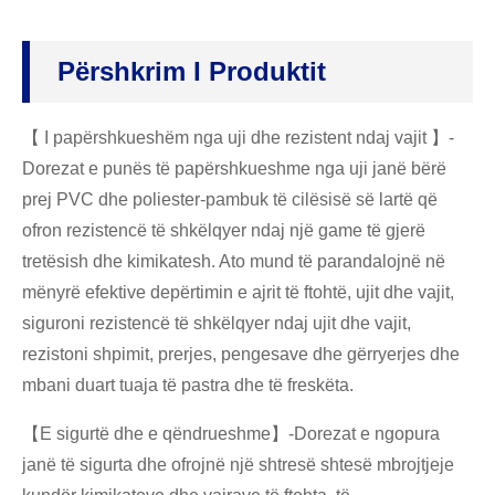
Përshkrim I Produktit
【 I papërshkueshëm nga uji dhe rezistent ndaj vajit 】-
Dorezat e punës të papërshkueshme nga uji janë bërë
prej PVC dhe poliester-pambuk të cilësisë së lartë që
ofron rezistencë të shkëlqyer ndaj një game të gjerë
tretësish dhe kimikatesh. Ato mund të parandalojnë në
mënyrë efektive depërtimin e ajrit të ftohtë, ujit dhe vajit,
siguroni rezistencë të shkëlqyer ndaj ujit dhe vajit,
rezistoni shpimit, prerjes, pengesave dhe gërryerjes dhe
mbani duart tuaja të pastra dhe të freskëta.
【E sigurtë dhe e qëndrueshme】-Dorezat e ngopura
janë të sigurta dhe ofrojnë një shtresë shtesë mbrojtjeje