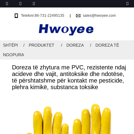
Telefoni:86-731-22495135
sales@hwoyee.com
SHTËPI
PRODUKTET
DOREZA
DOREZA TË
NGOPURA
Doreza të zhytura me PVC, rezistente ndaj
acideve dhe vajit, antitoksike dhe ndotëse,
të përshtatshme për kontakt me pesticide,
plehra kimikë, substanca toksike