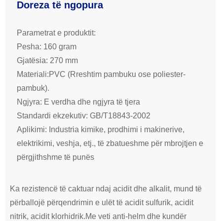
Doreza të ngopura
Parametrat e produktit:
Pesha: 160 gram
Gjatësia: 270 mm
Materiali:PVC (Rreshtim pambuku ose poliester-
pambuk).
Ngjyra: E verdha dhe ngjyra të tjera
Standardi ekzekutiv: GB/T18843-2002
Aplikimi: Industria kimike, prodhimi i makinerive,
elektrikimi, veshja, etj., të zbatueshme për mbrojtjen e
përgjithshme të punës
Ka rezistencë të caktuar ndaj acidit dhe alkalit, mund të
përballojë përqendrimin e ulët të acidit sulfurik, acidit
nitrik, acidit klorhidrik.Me veti anti-helm dhe kundër