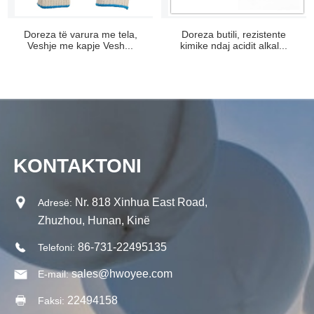
Doreza të varura me tela,
Doreza butili, rezistente
Veshje me kapje Vesh...
kimike ndaj acidit alkal...
KONTAKTONI
Nr. 818 Xinhua East Road,
Adresë:
Zhuzhou, Hunan, Kinë
86-731-22495135
Telefoni:
sales@hwoyee.com
E-mail:
22494158
Faksi: