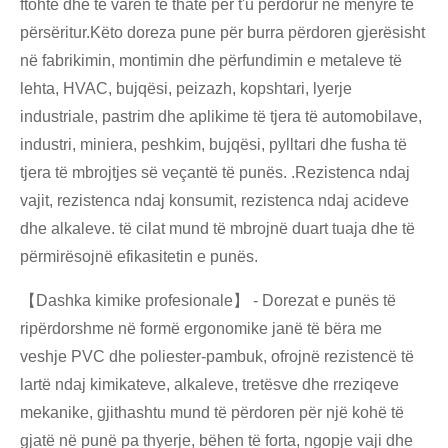
ftohtë dhe të varen të thatë për t'u përdorur në mënyrë të
përsëritur.Këto doreza pune për burra përdoren gjerësisht
në fabrikimin, montimin dhe përfundimin e metaleve të
lehta, HVAC, bujqësi, peizazh, kopshtari, lyerje
industriale, pastrim dhe aplikime të tjera të automobilave,
industri, miniera, peshkim, bujqësi, pylltari dhe fusha të
tjera të mbrojtjes së veçantë të punës. .Rezistenca ndaj
vajit, rezistenca ndaj konsumit, rezistenca ndaj acideve
dhe alkaleve. të cilat mund të mbrojnë duart tuaja dhe të
përmirësojnë efikasitetin e punës.
【Dashka kimike profesionale】 - Dorezat e punës të
ripërdorshme në formë ergonomike janë të bëra me
veshje PVC dhe poliester-pambuk, ofrojnë rezistencë të
lartë ndaj kimikateve, alkaleve, tretësve dhe rreziqeve
mekanike, gjithashtu mund të përdoren për një kohë të
gjatë në punë pa thyerje, bëhen të forta, ngopje vaji dhe