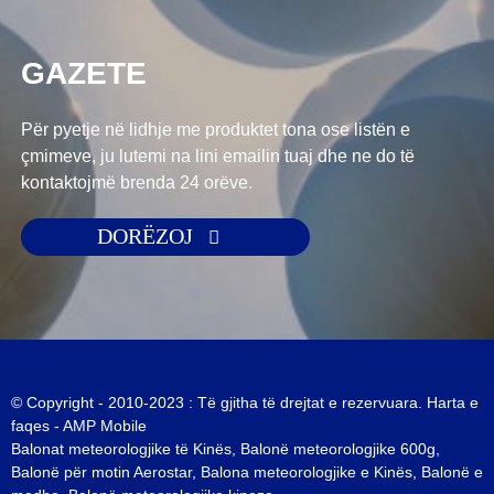
GAZETE
Për pyetje në lidhje me produktet tona ose listën e
çmimeve, ju lutemi na lini emailin tuaj dhe ne do të
kontaktojmë brenda 24 orëve.
DORËZOJ
© Copyright - 2010-2023 : Të gjitha të drejtat e rezervuara.
Harta e
faqes
-
AMP Mobile
Balonat meteorologjike të Kinës
,
Balonë meteorologjike 600g
,
Balonë për motin Aerostar
,
Balona meteorologjike e Kinës
,
Balonë e