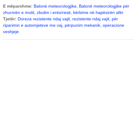
E mëparshme:
Balonë meteorologjike, Balonë meteorologjike për
zhurmën e motit, zbulim i erës/resë, kërkime në hapësirën afër
Tjetër:
Doreza rezistente ndaj vajit, rezistente ndaj vajit, për
riparimin e automjeteve me vaj, përpunim mekanik, operacione
veshjeje