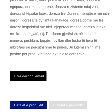
ngopura, doreza neoprene, doreza rezistente ndaj vajit,
doreza shtëpiake latex, doreza fije.Doreza mbrojtëse me nitril
najloni, doreza të dyfishta kanavacë, doreza gome me fije,
doreza inspektimi me nitrili njëpërdorimëshe, doreza lateksi
me krahë të gjatë, etj. Përdoren gjerësisht në industri,
miniera, peshkim, bujqësi, pylltari dhe fusha të tjera të
mbrojtjes së përgjithshme të punës, Ju lutemi shihni më
poshtë për produktet tona aktuale të dorezave.
Na dërgoni email
Detajet e produktit
Etiketat e produktit