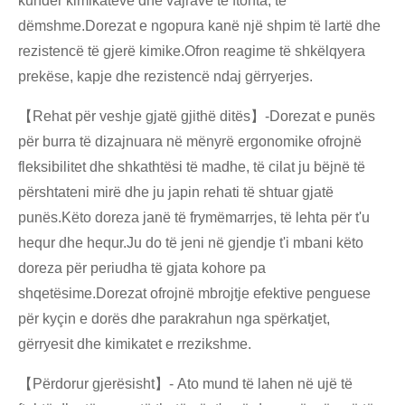
kundër kimikateve dhe vajrave të ftohta, të
dëmshme.Dorezat e ngopura kanë një shpim të lartë dhe
rezistencë të gjerë kimike.Ofron reagime të shkëlqyera
prekëse, kapje dhe rezistencë ndaj gërryerjes.
【Rehat për veshje gjatë gjithë ditës】-Dorezat e punës
për burra të dizajnuara në mënyrë ergonomike ofrojnë
fleksibilitet dhe shkathtësi të madhe, të cilat ju bëjnë të
përshtateni mirë dhe ju japin rehati të shtuar gjatë
punës.Këto doreza janë të frymëmarrjes, të lehta për t'u
hequr dhe hequr.Ju do të jeni në gjendje t'i mbani këto
doreza për periudha të gjata kohore pa
shqetësime.Dorezat ofrojnë mbrojtje efektive penguese
për kyçin e dorës dhe parakrahun nga spërkatjet,
gërryesit dhe kimikatet e rrezikshme.
【Përdorur gjerësisht】- Ato mund të lahen në ujë të